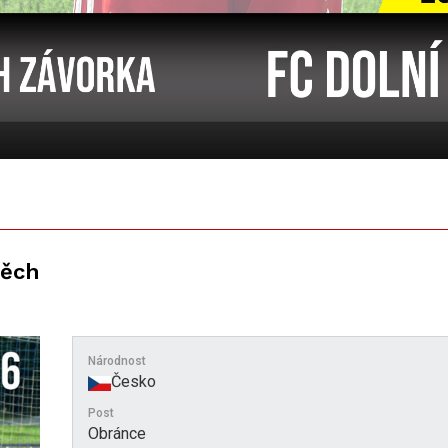
těch
Národnost
Česko
Post
Obránce