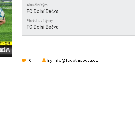
Aktuální tým
FC Dolní Bečva
Předchozí týmy
FC Dolní Bečva
0
By info@fcdolnibecva.cz