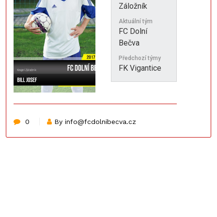
Záložník
Aktuální tým
FC Dolní
Bečva
Předchozí týmy
FK Vigantice
0
By info@fcdolnibecva.cz